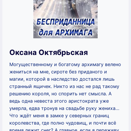
Оксана Октябрьская
Могущественному и богатому архимагу велено
жениться на мне, сироте без приданого и
магии, которой в наследство достался лишь
странный ящичек. Никто из нас не рад такому
решению короля, но спорить нет смысла. А
ведь одна невеста этого аристократа уже
умерла, едва тронув на свадьбе руку жениха…
Что ждёт меня в замке у северных границ
королевства, где полно чудовищ, и почти всё
время лежит снег? А главное, если я переживу