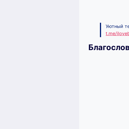
Уютный те
t.me/ilov
Благосло