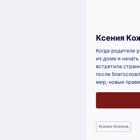
Ксения Ко
Когда родители р
из дома и начать
встретила странн
после благослов
мир, новые прав
Метки
Ксения Кожина
записи: