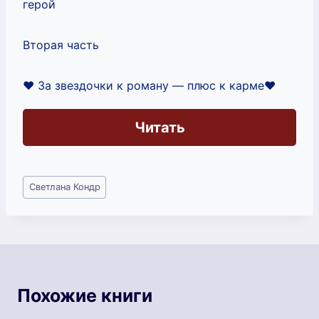
герой
Вторая часть
❤️ За звездочки к роману — плюс к карме❤️
Читать
Метки
Светлана Кондр
записи:
Похожие книги