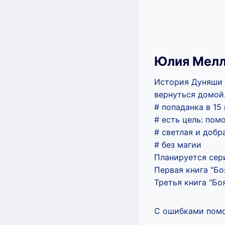
Юлия Мел
История Дуняши 
вернуться домой.
# попаданка в 15
# есть цель: пом
# светлая и добр
# без магии
Планируется сери
Первая книга "Бо
Третья книга "Боя
С ошибками помо