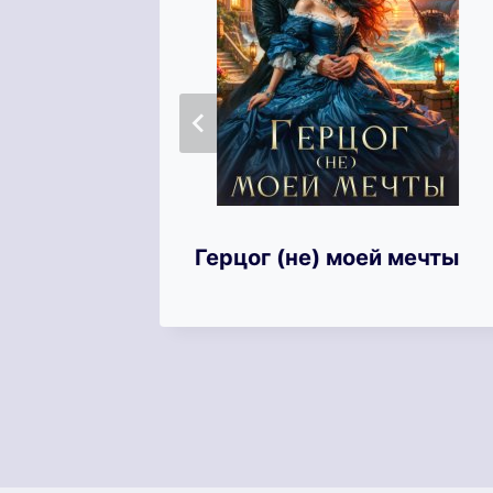
од
Герцог (не) моей мечты