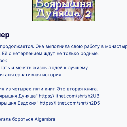
лер
продолжается. Она выполнила свою работу в монастыр
 Её с нетерпением ждут не только родные.
 век
огать и менять жизнь людей к лучшему
ая альтернативная история
я из четырех-пяти книг. Это вторая книга.
ярышня Дуняша" https://litnet.com/shrt/h2UB
рышня Евдокия" https://litnet.com/shrt/h2D5
гала бороться Algambra