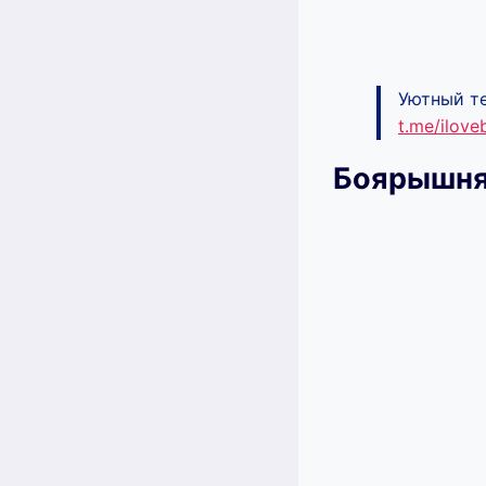
Уютный те
t.me/ilov
Боярышня