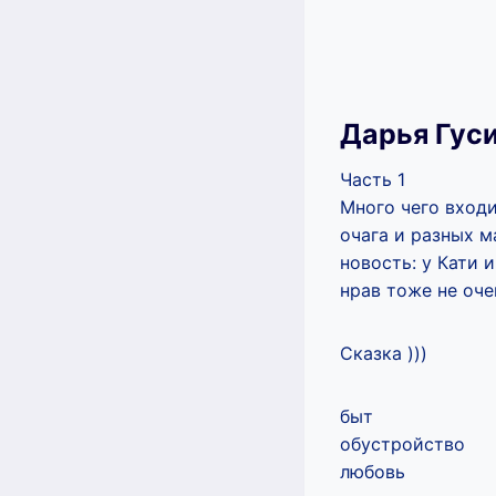
Дарья Гус
Часть 1
Много чего вход
очага и разных 
новость: у Кати 
нрав тоже не оче
Сказка )))
быт
обустройство
любовь