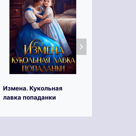
Измена. Кукольная
Ловуш
лавка попаданки
лжепр