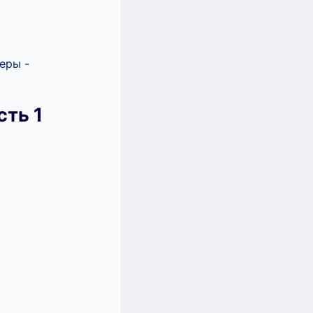
еры -
сть 1