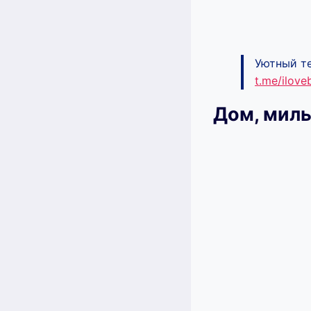
Уютный те
t.me/ilov
Дом, милы