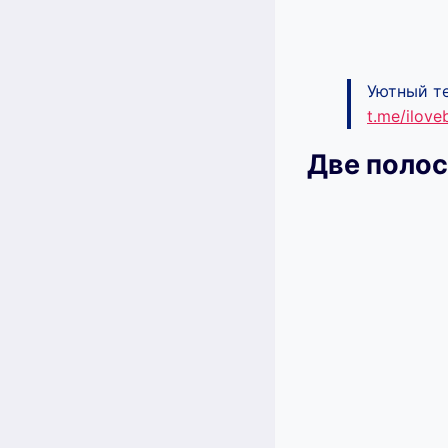
Уютный те
t.me/ilov
Две полос