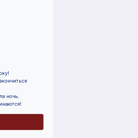
рку!
закончиться
ла ночь.
инаются!