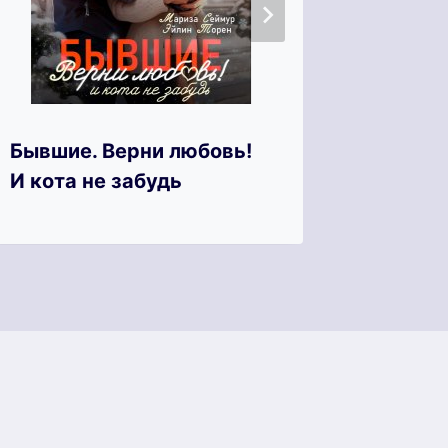
Бывшие. Верни любовь!
Отец н
И кота не забудь