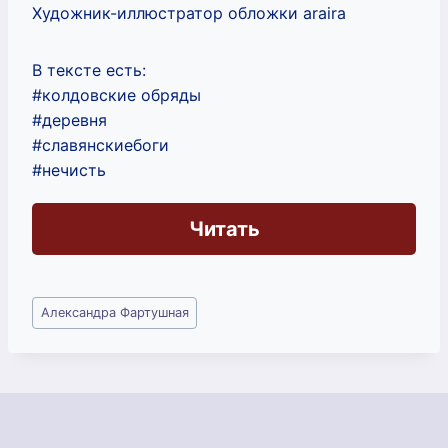
Художник-иллюстратор обложки araira
В тексте есть:
#колдовские обряды
#деревня
#славянскиебоги
#нечисть
Читать
Метки
Александра Фартушная
записи: