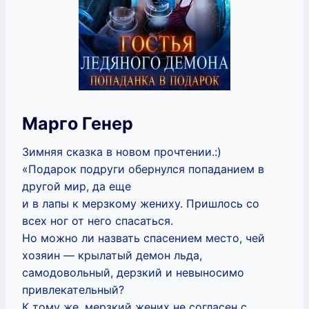
Марго Генер
Зимняя сказка в новом прочтении.:)
«Подарок подруги обернулся попаданием в
другой мир, да еще
и в лапы к мерзкому жениху. Пришлось со
всех ног от него спасаться.
Но можно ли назвать спасением место, чей
хозяин — крылатый демон льда,
самодовольный, дерзкий и невыносимо
привлекательный?
К тому же, мерзкий жених не согласен с