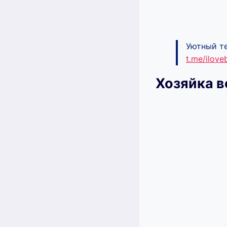
Уютный те
t.me/ilov
Хозяйка в