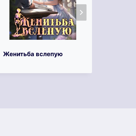
Женитьба вслепую
Принц 
теней