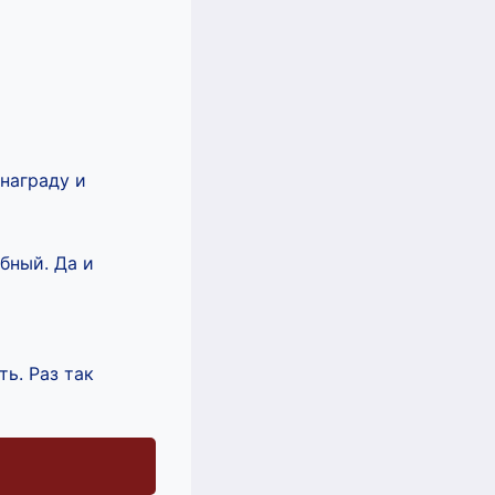
награду и
бный. Да и
ть. Раз так