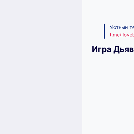
Уютный те
t.me/ilov
Игра Дьяв