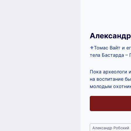
Александр
⚜Томас Вайт и е
тела Бастарда – 
Пока археологи и
на воспитание б
молодым охотник
Метки
Александр Робский