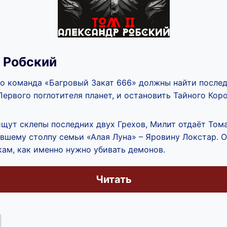
 Робский
го команда «Багровый Закат 666» должны найти послед
Первого поглотителя планет, и остановить Тайного Кор
щут склепы последних двух Грехов, Милит отдаёт Тома
ывшему столпу семьи «Алая Луна» – Яровину Локстар. 
ам, как именно нужно убивать демонов.
Читать