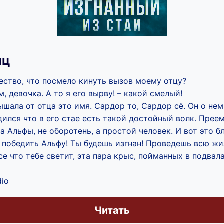
нц
ество, что посмело кинуть вызов моему отцу?
м, девочка. А то я его вырву! – какой смелый!
ышала от отца это имя. Сардор то, Сардор сё. Он о нем
дился что в его стае есть такой достойный волк. Прее
ка Альфы, не оборотень, а простой человек. И вот это 
е победить Альфу! Ты будешь изгнан! Проведешь всю жи
се что тебе светит, эта пара крыс, пойманных в подвала
dio
Читать