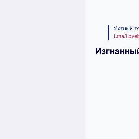
Уютный те
t.me/ilov
Изгнанный