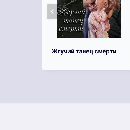
имнего
Жгучий танец смерти