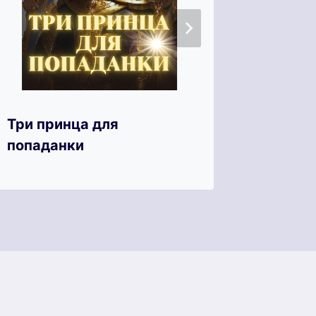
Три принца для
Искуше
попаданки
искуси