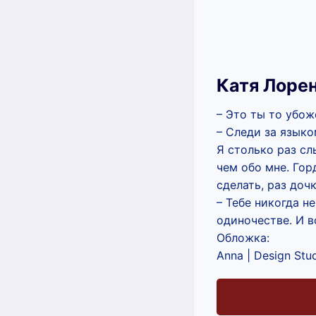
Катя Лоре
– Это ты то убож
– Следи за языко
Я столько раз сл
чем обо мне. Гор
сделать, раз доч
– Тебе никогда н
одиночестве. И в
Обложка:
Anna | Design Stu