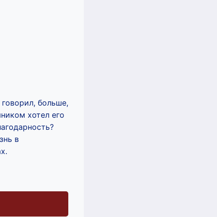
 говорил, больше,
мником хотел его
благодарность?
знь в
х.