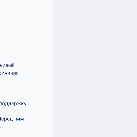
нием!!
ричиняя
 поддержку.
Перед ним
.