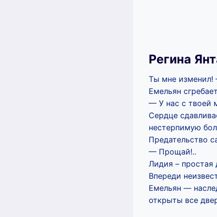
Регина Ян
Ты мне изменил!
Емельян сгребает
— У нас с твоей 
Сердце сдавлива
нестерпимую бол
Предательство с
— Прощай!..
Лидия – простая 
Впереди неизвес
Емельян — насле
открыты все две