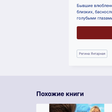
Бывшие влюбленн
близких, басносл
голубыми глазам
Метки
Регина Янтарная
записи:
Похожие книги