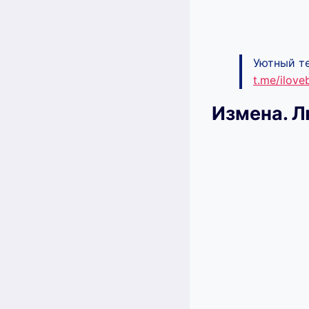
Уютный те
t.me/ilov
Измена. 