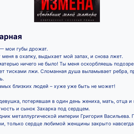
тарная
 — мои губы дрожат.
 меня в охапку, выдыхает мой запах, и снова лжет.
матерью ничего не было! Ты меня оскорбляешь подозре
ет тисками лжи. Сломанная душа выламывает ребра, п
ь.
амых близких людей – хуже уже быть не может!
девушка, потерявшая в один день жениха, мать, отца и
тность и сынок Захарка под сердцем.
дник металлургической империи Григория Васильева. 
ри, только сердце любимой женщины закрыто навсегда