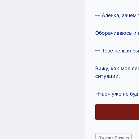
— Аленка, зачем
Оборачиваюсь и 
— Тебе нельзя бы
Вижу, как мое с
ситуации.
«Нас» уже не буд
Метки
Джулия Поздно