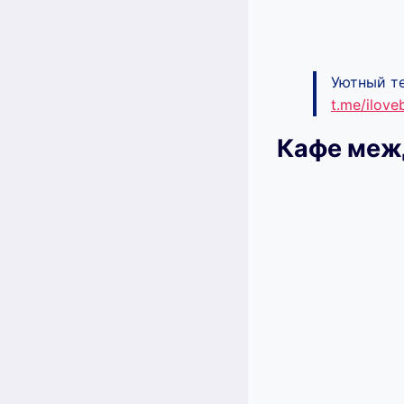
Уютный те
t.me/ilov
Кафе межд