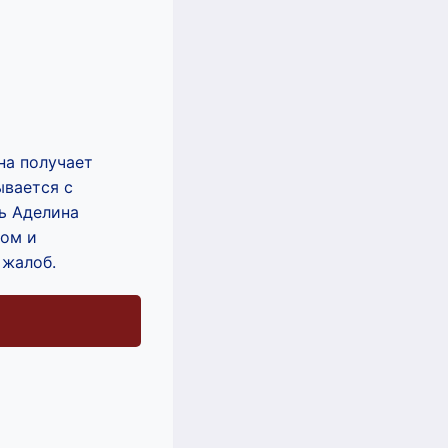
на получает
ывается с
ь Аделина
ром и
 жалоб.