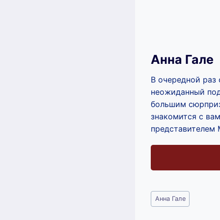
Анна Гале
В очередной раз 
неожиданный под
большим сюрприз
знакомится с ва
представителем 
Метки
Анна Гале
записи: