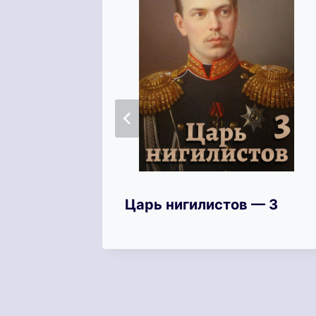
й год
Царь нигилистов — 3
знь в