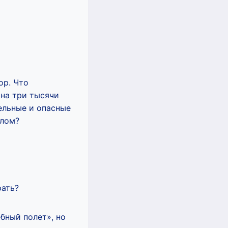
ор. Что
 на три тысячи
ельные и опасные
шлом?
рать?
бный полет», но