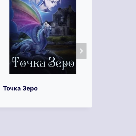
Сканд
Точка Зеро
замуже