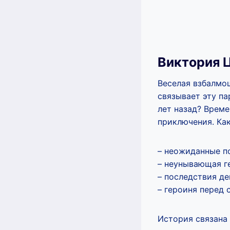
Виктория 
Веселая взбалмо
связывает эту па
лет назад? Време
приключения. Ка
– неожиданные п
– неунывающая ге
– последствия д
– героиня перед
История связана