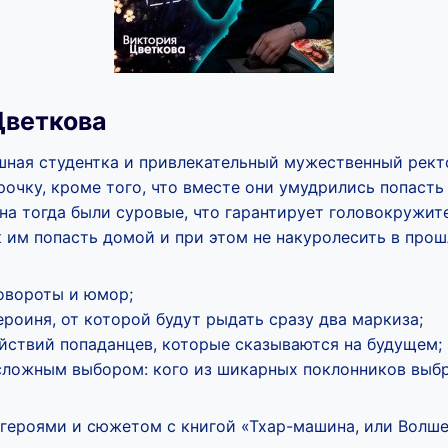
Цветкова
шная студентка и привлекательный мужественный рект
рочку, кроме того, что вместе они умудрились попасть
на тогда были суровые, что гарантирует головокружит
к им попасть домой и при этом не накуролесить в про
овороты и юмор;
роиня, от которой будут рыдать сразу два маркиза;
ействий попаданцев, которые сказываются на будущем;
 сложным выбором: кого из шикарных поклонников выб
 героями и сюжетом с книгой «Тхар-машина, или Волше