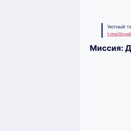
Уютный те
t.me/ilov
Миссия: Д