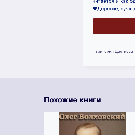
читается и как о
‍❤️‍Дорогие, луч
Метки
Виктория Цветкова
записи:
Похожие книги