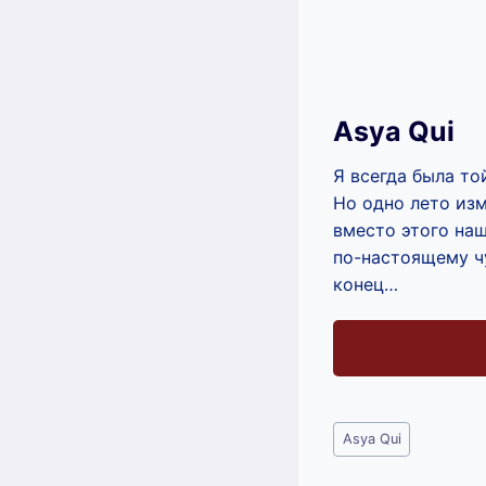
Asya Qui
Я всегда была то
Но одно лето изм
вместо этого наш
по-настоящему чу
конец…
Метки
Asya Qui
записи: