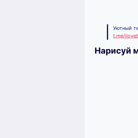
Уютный те
t.me/ilov
Нарисуй м