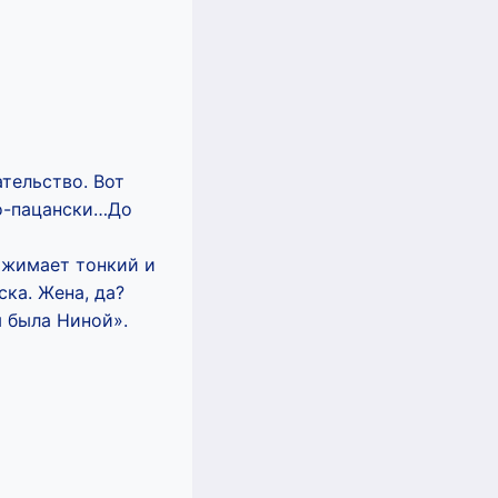
тельство. Вот
по-пацански…До
ижимает тонкий и
ка. Жена, да?
 была Ниной».