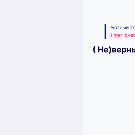
Уютный те
t.me/ilov
( Не)верн