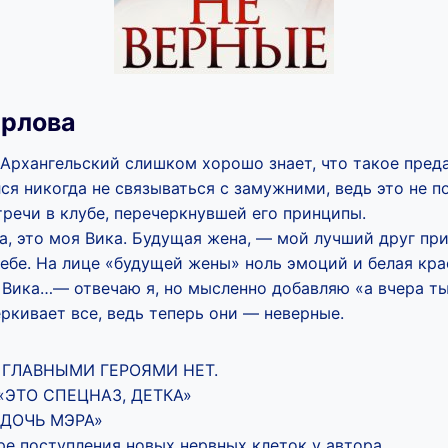
рлова
Архангельский слишком хорошо знает, что такое преда
ся никогда не связываться с замужними, ведь это не 
речи в клубе, перечеркнувшей его принципы.
а, это моя Вика. Будущая жена, — мой лучший друг пр
ебе. На лице «будущей жены» ноль эмоций и белая крас
 Вика…— отвечаю я, но мысленно добавляю «а вчера ты
ркивает все, ведь теперь они — неверные.
ГЛАВНЫМИ ГЕРОЯМИ НЕТ.
«ЭТО СПЕЦНАЗ, ДЕТКА»
«ДОЧЬ МЭРА»
е поступления новых нервных клеток у автора.