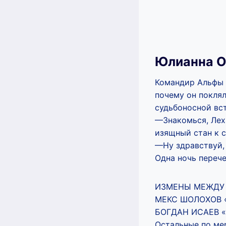
Юлианна О
Командир Альфы 
почему он поклял
судьбоносной вст
—Знакомься, Лех
изящный стан к с
—Ну здравствуй,
Одна ночь перече
ИЗМЕНЫ МЕЖДУ 
МЕКС ШОЛОХОВ 
БОГДАН ИСАЕВ 
Остальные по мер