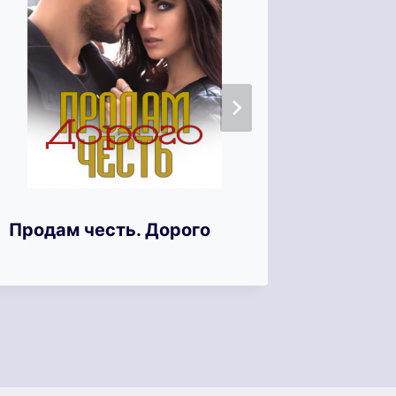
Продам честь. Дорого
Это пр