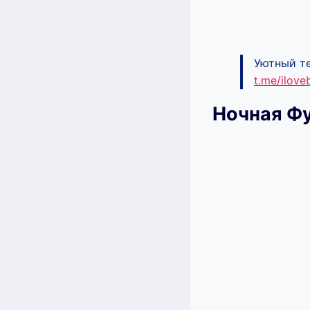
Уютный те
t.me/ilov
Ночная Ф