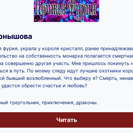
рнышова
я фурия, украла у короля кристалл, ранее принадлежа
ельство на собственность монарха полагается смертная
на совершенно другая участь. Мне пришлось покинуть
ься в путь. По моему следу идут лучшие охотники коро
ой бывший возлюбленный. Что выберу я? Смерть, ненав
 удастся обрести счастье и любовь?
ный треугольник, приключения, драконы.
Читать