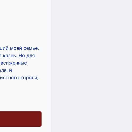
вший моей семье.
 казнь. Но для
 насиженные
ля, и
истного короля,