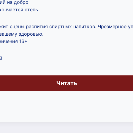
ий на добро
 кончается степь
жит сцены распития спиртных напитков. Чрезмерное у
 вашему здоровью.
ничения 16+
й
Читать