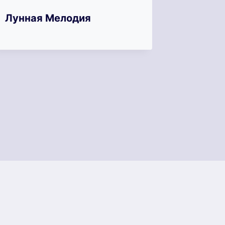
Лунная Мелодия
Мохито
Тьмы