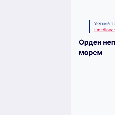
Уютный те
t.me/ilov
Орден неп
морем