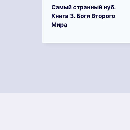
Самый странный нуб.
Книга 3. Боги Второго
рята и
Мира
овки.
а