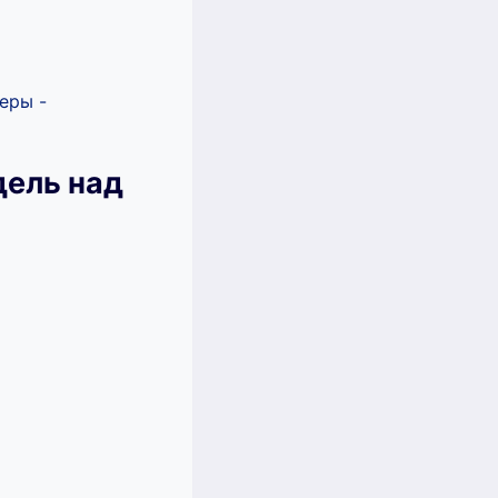
еры -
дель над