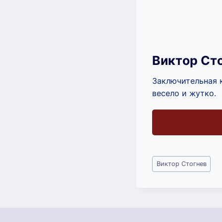
Виктор Ст
Заключительная к
весело и жутко.
Метки
Виктор Стогнев
записи: