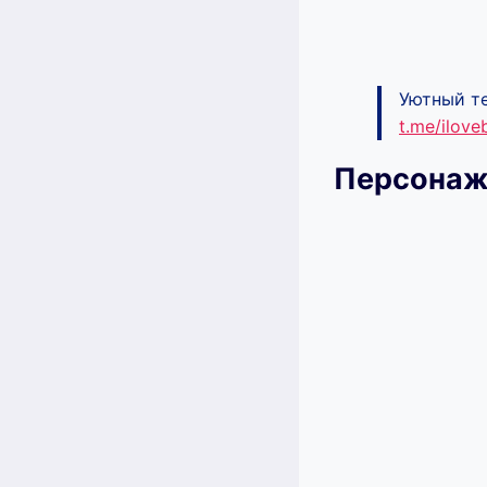
Уютный те
t.me/ilov
Персонаж