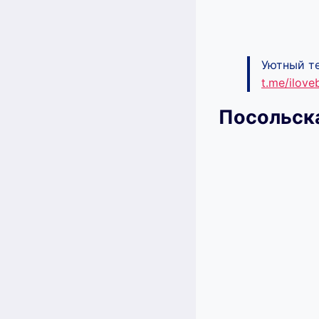
Уютный те
t.me/ilov
Посольска