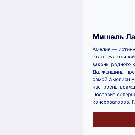
Мишель Л
Амелия — истинна
стать счастливой
законы родного к
Да, женщина, пре
самой Амелией у
настроены вражд
Поставит соперн
консерваторов. 