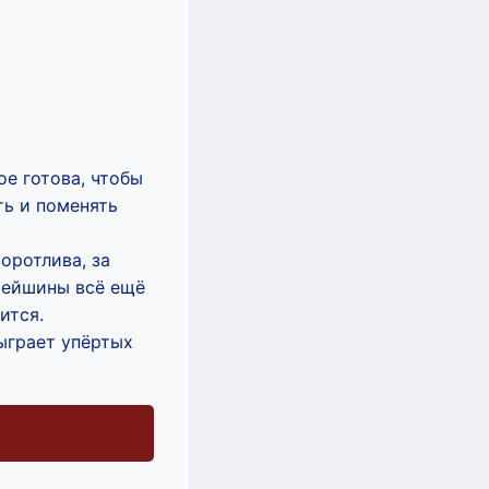
е готова, чтобы
ть и поменять
оротлива, за
рейшины всё ещё
ится.
ыграет упёртых