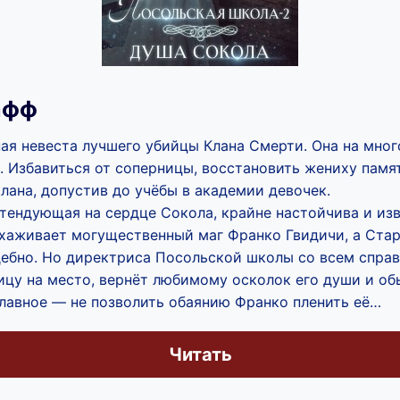
афф
я невеста лучшего убийцы Клана Смерти. Она на много
. Избавиться от соперницы, восстановить жениху памя
лана, допустив до учёбы в академии девочек.
тендующая на сердце Сокола, крайне настойчива и изв
хаживает могущественный маг Франко Гвидичи, а Ста
ебно. Но директриса Посольской школы со всем справ
ицу на место, вернёт любимому осколок его души и об
Главное — не позволить обаянию Франко пленить её…
Читать