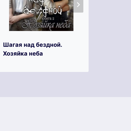
Шагая над бездной.
Мой т
Хозяйка неба
власте