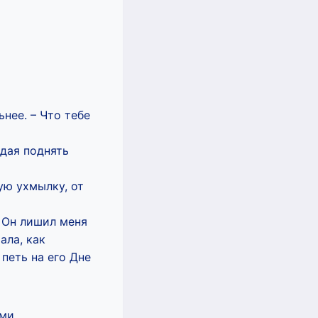
ьнее. – Что тебе
ждая поднять
ую ухмылку, от
. Он лишил меня
ала, как
петь на его Дне
ми.