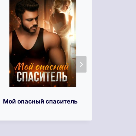
Мой опасный спаситель
Твоя б
Напер