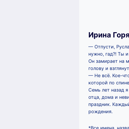
Ирина Гор
— Отпусти, Русла
нужно, гад?! Ты и
Он замирает на м
голову и взглянут
— Не всё. Кое-чт
которой по спине
Семь лет назад я
отца, дома и нев
праздник. Каждый
рождения.
*Все имена, наз