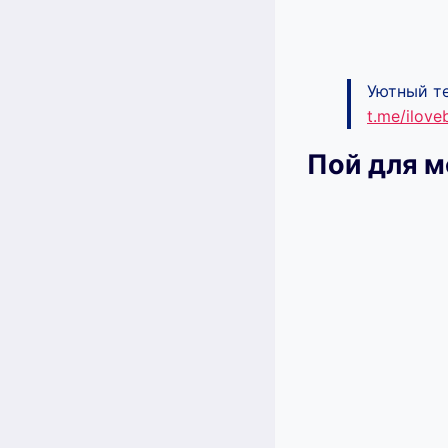
Уютный те
t.me/ilov
Пой для м