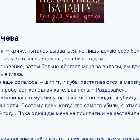
ячева
н! – кричу, пытаясь вырваться, но лишь делаю себе бол
 так уже взял всё ценное, что было в доме!
гновение, затем больно дёргает меня за волосы, выну
ь в глаза.
о ещё осталось, – шипит, и губы растягиваются в мерзк
 пробегает холодная капелька пота. – Раздевайся…
 влюбилась в мужчину, не зная, что он бандит и убийца
инности. Поэтому день, когда его самого убили, я отмеч
 год… Пока однажды меня не похитили и не заставили 
вания организаций и факты о них являются вымышленны