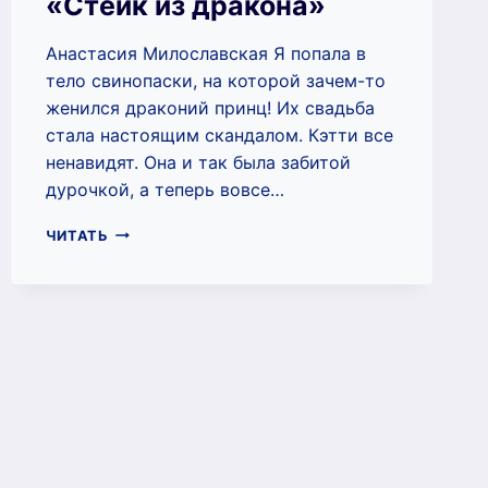
«Стейк из дракона»
Анастасия Милославская Я попала в
тело свинопаски, на которой зачем-то
женился драконий принц! Их свадьба
стала настоящим скандалом. Кэтти все
ненавидят. Она и так была забитой
дурочкой, а теперь вовсе…
СКАНДАЛЬНАЯ
ЧИТАТЬ
СВАДЬБА,
ИЛИ
ХОЗЯЙКА
ТАВЕРНЫ
«СТЕЙК
ИЗ
ДРАКОНА»