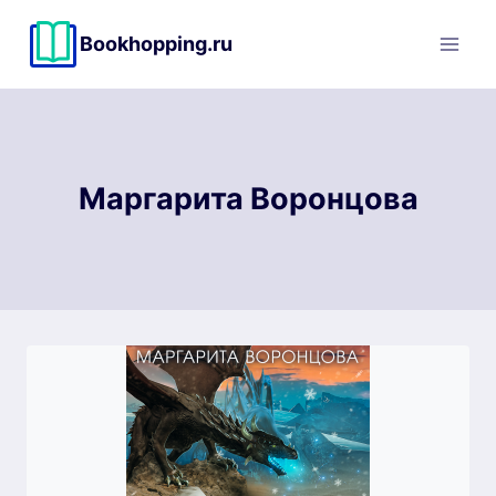
Перейти
к
Bookhopping.ru
содержимому
Маргарита Воронцова