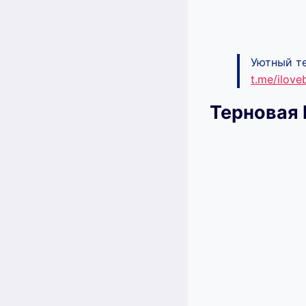
Уютный те
t.me/ilov
Терновая