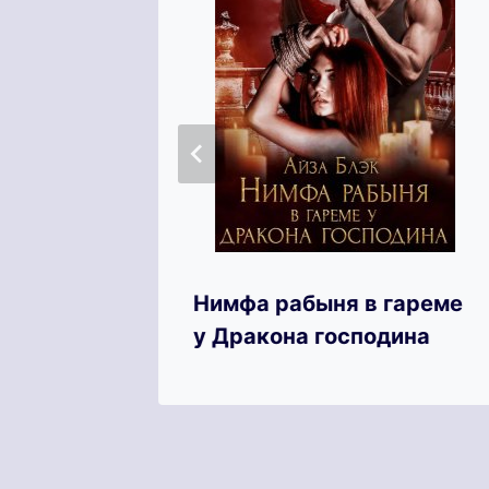
лого
Нимфа рабыня в гареме
у Дракона господина