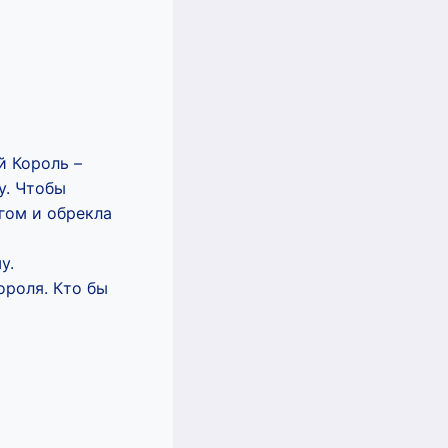
й Король –
у. Чтобы
гом и обрекла
у.
ороля. Кто бы