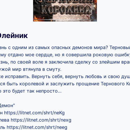
Олейник
знь с одним из самых опасных демонов мира? Терновы
ому отдано мое сердце, но я совершила роковую ошибк
знь, по своей воле я заключила сделку со злейшим вра
чужой мир втянула в смуту.
е исправить. Вернуть себя, вернуть любовь и свою душ
ься быть королевой и заслужить прощение Тернового К
о это будет так непросто…
Демон"
 https://litnet.com/shrt/neKg
ева https://litnet.com/shrt/nexg
ь https://litnet.com/shrt/neeg