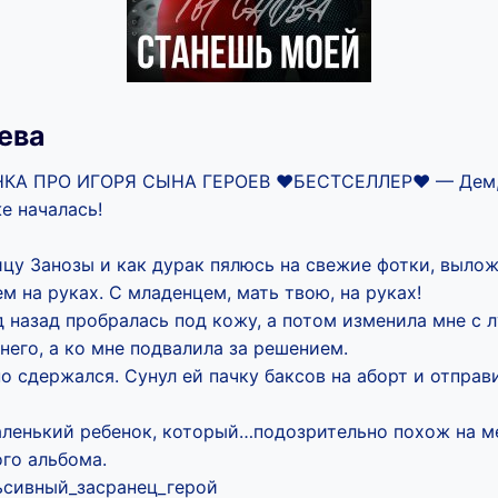
ева
КА ПРО ИГОРЯ СЫНА ГЕРОЕВ ❤️БЕСТСЕЛЛЕР❤️ — Дем, 
е началась!
цу Занозы и как дурак пялюсь на свежие фотки, вылож
м на руках. С младенцем, мать твою, на руках!
д назад пробралась под кожу, а потом изменила мне с 
него, а ко мне подвалила за решением.
но сдержался. Сунул ей пачку баксов на аборт и отправ
маленький ребенок, который…подозрительно похож на м
го альбома.
сивный_засранец_герой