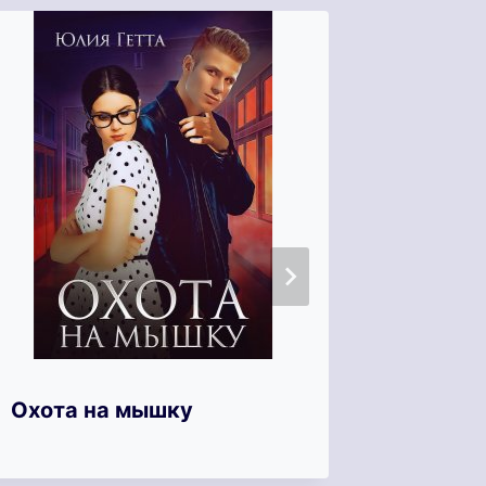
Охота на мышку
Неснос