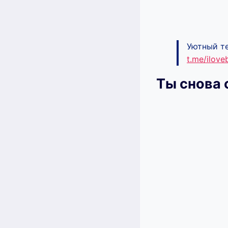
Уютный те
t.me/ilov
Ты снова 