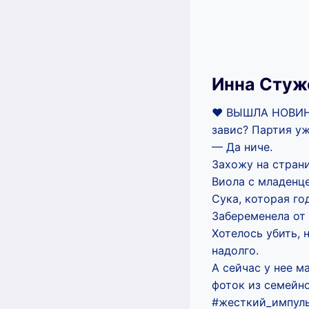
Инна Стуж
❤️ ВЫШЛА НОВИН
завис? Партия уж
— Да ниче.
Захожу на страни
Виола с младенце
Сука, которая го
Забеременела от 
Хотелось убить, 
надолго.
А сейчас у нее 
фоток из семейно
#жесткий_импуль