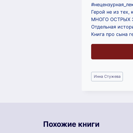
#нецензурная_ле
Герой не из тех,
МНОГО ОСТРЫХ 
Отдельная истор
Книга про сына ге
Метки
Инна Стужева
записи:
Похожие книги