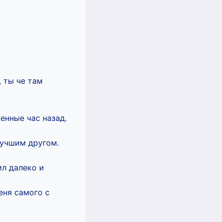
ты че там
енные час назад.
лучшим другом.
ил далеко и
еня самого с