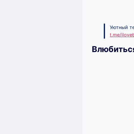
Уютный те
t.me/ilov
Влюбиться