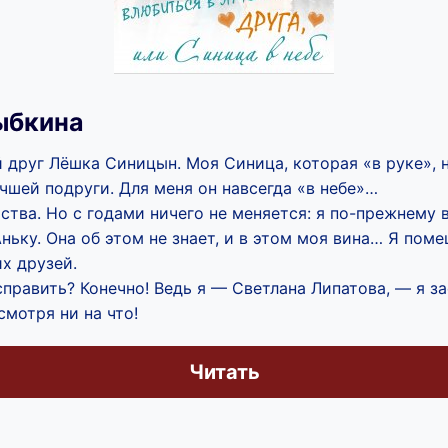
ыбкина
друг Лёшка Синицын. Моя Синица, которая «в руке», н
учшей подруги. Для меня он навсегда «в небе»…
тва. Но с годами ничего не меняется: я по-прежнему 
Аньку. Она об этом не знает, и в этом моя вина… Я пом
х друзей.
справить? Конечно! Ведь я — Светлана Липатова, — я з
смотря ни на что!
Читать