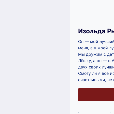
Изольда Р
Он — мой лучший 
меня, а у моей л
Мы дружим с детс
Лёшку, а он — в 
двух своих лучши
Смогу ли я всё и
счастливыми, не 
Метки