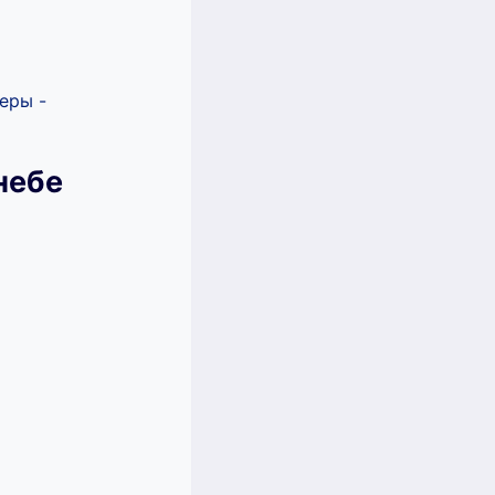
еры -
небе