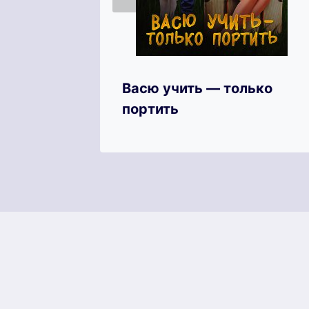
зда
Васю учить — только
портить