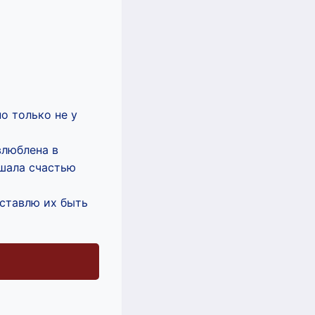
о только не у
влюблена в
ешала счастью
аставлю их быть