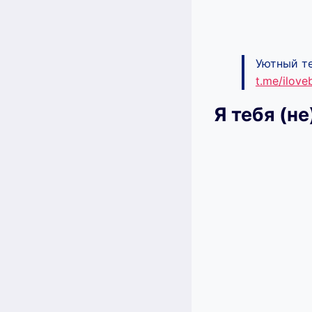
Уютный те
t.me/ilov
Я тебя (н