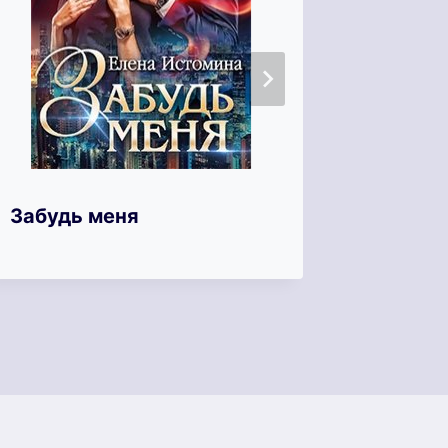
Измена
Забудь меня
семью