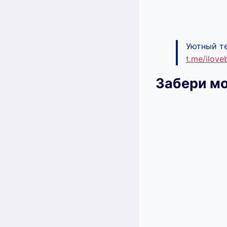
Уютный те
t.me/ilov
Забери м