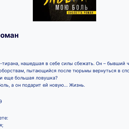
Роман
-тирана, нашедшая в себе силы сбежать. Он – бывший 
борствам, пытающийся после тюрьмы вернуться в спор
ли еще большая ловушка?
боль, а он подарит ей новую… Жизнь.
Э
ете:
я;