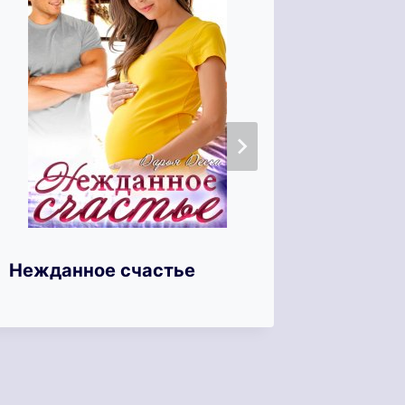
Нежданное счастье
Невест