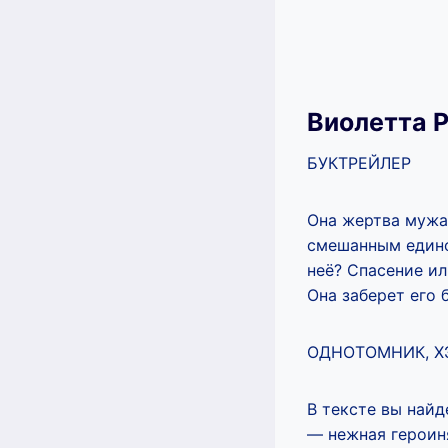
Виолетта 
БУКТРЕЙЛЕР
Она жертва мужа
смешанным едино
неё? Спасение и
Она заберет его 
ОДНОТОМНИК, Х
В тексте вы найд
— нежная героин