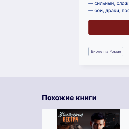
— сильный, слож
— бои, драки, по
Метки
Виолетта Роман
записи:
Похожие книги