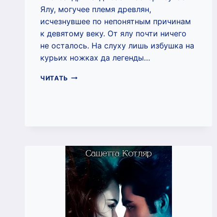
Ялу, могучее племя древлян,
исчезнувшее по непонятным причинам
к девятому веку. От ялу почти ничего
не осталось. На слуху лишь избушка на
курьих ножках да легенды…
СИТЕЧ
ЧИТАТЬ