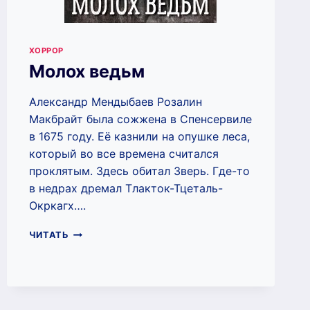
ХОРРОР
Молох ведьм
Александр Мендыбаев Розалин
Макбрайт была сожжена в Спенсервиле
в 1675 году. Её казнили на опушке леса,
который во все времена считался
проклятым. Здесь обитал Зверь. Где-то
в недрах дремал Тлакток-Тцеталь-
Окркагх….
МОЛОХ
ЧИТАТЬ
ВЕДЬМ